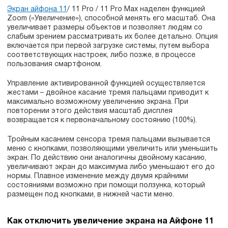
Экран айфона 11
/ 11 Pro / 11 Pro Max наделен функцией
Zoom («Увеличение»), способной менять его масштаб. Она
увеличивает размеры объектов и позволяет людям со
слабым зрением рассматривать их более детально. Опция
включается при первой загрузке системы, путем выбора
соответствующих настроек, либо позже, в процессе
пользования смартфоном.
Управление активированной функцией осуществляется
жестами – двойное касание тремя пальцами приводит к
максимально возможному увеличению экрана. При
повторении этого действия масштаб дисплея
возвращается к первоначальному состоянию (100%).
Тройным касанием сенсора тремя пальцами вызывается
меню с кнопками, позволяющими увеличить или уменьшить
экран. По действию они аналогичны двойному касанию,
увеличивают экран до максимума либо уменьшают его до
нормы. Плавное изменение между двумя крайними
состояниями возможно при помощи ползунка, который
размещен под кнопками, в нижней части меню.
Как отключить увеличение экрана на Айфоне 11