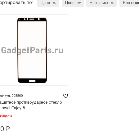
ортировать по:
Цене
Цене
Названию
Названи
ртикул: 508860
ащитное противоударное стекло
uawei Enjoy 8
жидаем
70
₽