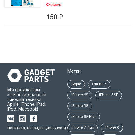
Ожидаем
150
₽
Метки:
Apple
iPhone 7
Мы предлагаем
запчасти для всей
iPhone 6S
iPhone 5SE
линейки техники
Apple: iPhone, iPad,
iPhone 5S
iPod, Macbook!
iPhone 6S Plus
iPhone 7 Plus
iPhone 6
Политика конфиденциальности