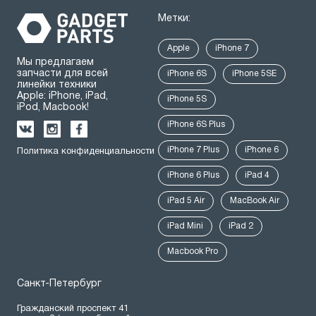
Метки:
Apple
iPhone 7
Мы предлагаем
запчасти для всей
iPhone 6S
iPhone 5SE
линейки техники
Apple: iPhone, iPad,
iPhone 5S
iPod, Macbook!
iPhone 6S Plus
iPhone 7 Plus
iPhone 6
Политика конфиденциальности
iPhone 6 Plus
iPad 4
iPad 5 Air
MacBook Air
iPad Mini
iPad 2
Macbook Pro
Санкт-Петербург
Гражданский проспект 41