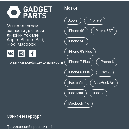
Метки:
Apple
iPhone 7
Мы предлагаем
запчасти для всей
iPhone 6S
iPhone 5SE
линейки техники
Apple: iPhone, iPad,
iPhone 5S
iPod, Macbook!
iPhone 6S Plus
iPhone 7 Plus
iPhone 6
Политика конфиденциальности
iPhone 6 Plus
iPad 4
iPad 5 Air
MacBook Air
iPad Mini
iPad 2
Macbook Pro
Санкт-Петербург
Гражданский проспект 41