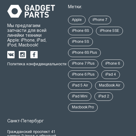
Метки:
Apple
iPhone 7
Мы предлагаем
запчасти для всей
iPhone 6S
iPhone 5SE
линейки техники
Apple: iPhone, iPad,
iPhone 5S
iPod, Macbook!
iPhone 6S Plus
iPhone 7 Plus
iPhone 6
Политика конфиденциальности
iPhone 6 Plus
iPad 4
iPad 5 Air
MacBook Air
iPad Mini
iPad 2
Macbook Pro
Санкт-Петербург
Гражданский проспект 41