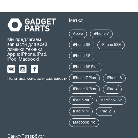
Метки:
Apple
iPhone 7
Мы предлагаем
запчасти для всей
iPhone 6S
iPhone 5SE
линейки техники
Apple: iPhone, iPad,
iPhone 5S
iPod, Macbook!
iPhone 6S Plus
iPhone 7 Plus
iPhone 6
Политика конфиденциальности
iPhone 6 Plus
iPad 4
iPad 5 Air
MacBook Air
iPad Mini
iPad 2
Macbook Pro
Санкт-Петербург