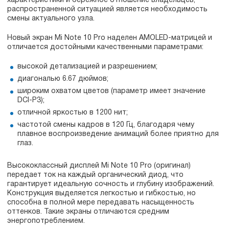
характеристики и бережное отношение владельцев,
распространенной ситуацией является необходимость
смены актуального узла.
Новый экран Mi Note 10 Pro наделен AMOLED-матрицей и
отличается достойными качественными параметрами:
высокой детализацией и разрешением;
диагональю 6.67 дюймов;
широким охватом цветов (параметр имеет значение
DCI-P3);
отличной яркостью в 1200 нит;
частотой смены кадров в 120 Гц, благодаря чему
плавное воспроизведение анимаций более приятно для
глаз.
Высококлассный дисплей Mi Note 10 Pro (оригинал)
передает ток на каждый органический диод, что
гарантирует идеальную сочность и глубину изображений.
Конструкция выделяется легкостью и гибкостью, но
способна в полной мере передавать насыщенность
оттенков. Такие экраны отличаются средним
энергопотреблением.