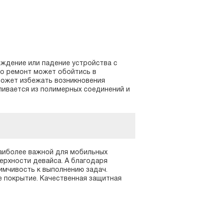
ждение или падение устройства с
его ремонт может обойтись в
оможет избежать возникновения
ливается из полимерных соединений и
аиболее важной для мобильных
ерхности девайса. А благодаря
имчивость к выполнению задач.
е покрытие. Качественная защитная