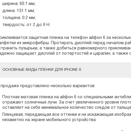
ширина: 60.1 мм;
длина: 131.1 мм;
толщина: 0.2 мм;
твердость: от 2 до 9 Н.
риклеивается защитная пленка на телефон айфон 6 за нескольк
алфетки из микрофибры. Протирать дисплей перед началом ра
странить пузырьки, а также добиться равномерного приклеива
адежно защищает дисплей от потертостей и царапин, а также 
ОСНОВНЫЕ ВИДЫ ПЛЕНКИ ДЛЯ IPHONE 6
 продаже представлено несколько вариантов:
Плотная матовая пленка на айфон 6 со специальными антибл
отражают солнечные лучи. За счет увеличенного уровня плотн
оставляет на себе минимальное количество следов от пальце
Глянцевая, передающая все оттенки и не искажающая изображ
незаметно на экране мобильного устройства.