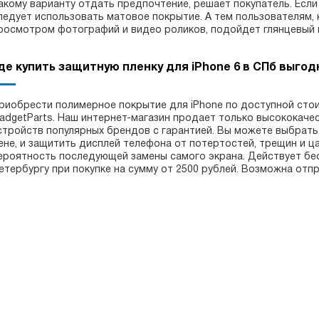
акому варианту отдать предпочтение, решает покупатель. Если 
ледует использовать матовое покрытие. А тем пользователям,
росмотром фотографий и видео роликов, подойдет глянцевый 
де купить защитную пленку для iPhone 6 в СПб выгод
риобрести полимерное покрытие для iPhone по доступной сто
adgetParts. Наш интернет-магазин продает только высококаче
стройств популярных брендов с гарантией. Вы можете выбрать и
ене, и защитить дисплей телефона от потертостей, трещин и ца
ероятность последующей замены самого экрана. Действует бес
етербургу при покупке на сумму от 2500 рублей. Возможна отпр