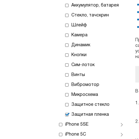
Аккумулятор, батарея
Стекло, тачскрин
Шлейф
Камера
П
Динамик
с
у
Кнопки
н
Сим-лоток
Винты
Вибромотор
В
Микросхема
Защитное стекло
Защитная пленка
iPhone 5SE
iPhone 5C