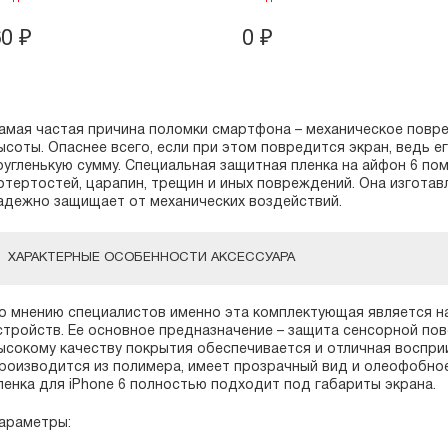
60
₽
0
₽
амая частая причина поломки смартфона – механическое повре
ысоты. Опаснее всего, если при этом повредится экран, ведь 
ругленькую сумму. Специальная защитная пленка на айфон 6 п
отертостей, царапин, трещин и иных повреждений. Она изготав
адежно защищает от механических воздействий.
ХАРАКТЕРНЫЕ ОСОБЕННОСТИ АКСЕССУАРА
о мнению специалистов именно эта комплектующая является н
стройств. Ее основное предназначение – защита сенсорной пов
ысокому качеству покрытия обеспечивается и отличная воспри
роизводится из полимера, имеет прозрачный вид и олеофобно
ленка для iPhone 6 полностью подходит под габариты экрана.
араметры: