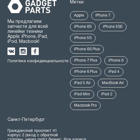
Метки:
Apple
iPhone 7
Мы предлагаем
запчасти для всей
iPhone 6S
iPhone 5SE
линейки техники
Apple: iPhone, iPad,
iPhone 5S
iPod, Macbook!
iPhone 6S Plus
iPhone 7 Plus
iPhone 6
Политика конфиденциальности
iPhone 6 Plus
iPad 4
iPad 5 Air
MacBook Air
iPad Mini
iPad 2
Macbook Pro
Санкт-Петербург
Гражданский проспект 41
корпус 2 (вход с обратной
стороны, через лифт бизнес
Все адреса