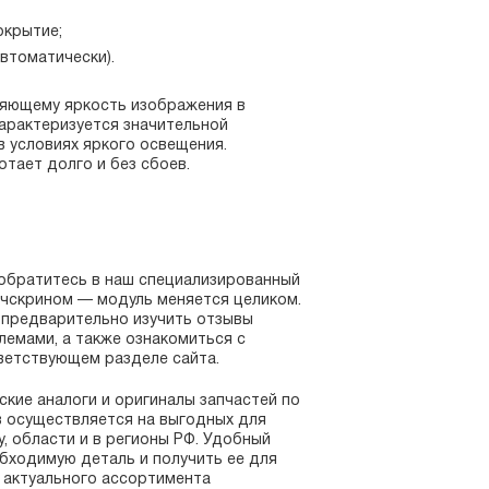
окрытие;
втоматически).
ляющему яркость изображения в
арактеризуется значительной
 условиях яркого освещения.
отает долго и без сбоев.
 обратитесь в наш специализированный
тачскрином — модуль меняется целиком.
 предварительно изучить отзывы
лемами, а также ознакомиться с
ветствующем разделе сайта.
кие аналоги и оригиналы запчастей по
в осуществляется на выгодных для
, области и в регионы РФ. Удобный
бходимую деталь и получить ее для
и актуального ассортимента