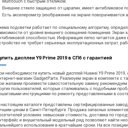
Multitouch с быстрым откликом;
Внешнее стекло защищено от царапин, имеет антибликовое п
Есть акселерометр (изображение на экране поворачивается а
хема подсветки работает по специальному алгоритму, опреде
ависимости от уровня внешнего освещения помещения. Экран х
нтибликовой способностью. Информация легко читается даже в
стройство не требует серьезных эксплуатационных затрат, раб
упить дисплеи Y9 Prime 2019 в СПб с гарантией
ри необходимости купить новый дисплей Huawei Y9 Prime 2019,
нтернет-магазин GadgetParts. Реализуем экран в комплекте с 
ри желании произвести самостоятельную замену, рекомендуем
ругих пользователей, которые сталкивались с подобными проб
ошаговыми инструкциями по ремонту, представленными в соот
 настоящем каталоге представлены сертифицированные заводс
учшим ценам в Санкт-Петербурге. Продажа запасных элементо
осетителей условиях: невысокая стоимость, доставка по городу
нтерфейс и внушительный модельный ряд позволяют найти нео
альнейшего использования в кратчайшие сроки. На все позици