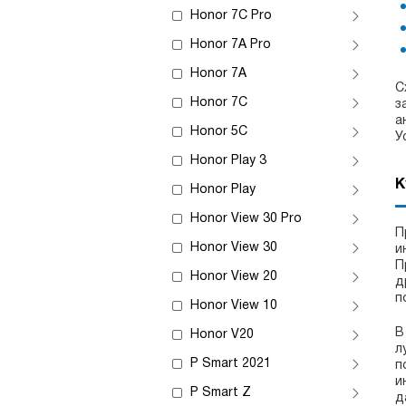
Honor 7C Pro
Honor 7A Pro
Honor 7A
С
Honor 7C
з
а
Honor 5C
У
Honor Play 3
К
Honor Play
Honor View 30 Pro
П
Honor View 30
и
П
Honor View 20
д
п
Honor View 10
В
Honor V20
л
P Smart 2021
п
и
P Smart Z
д