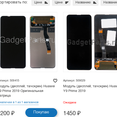
ортировать по:
Цене
Цене
Названию
Названи
ртикул: 509415
Артикул: 509029
одуль (дисплей, тачскрин) Huawei
Модуль (дисплей, тачскрин) Hua
9 Prime 2019 Оригинальная
Y9 Prime 2019
атрица
 наличии в 1 из 1 магазинов
Ожидаем
Покупаю
1200
₽
1450
₽