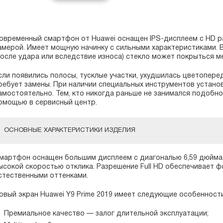
овременный смартфон от Huawei оснащен IPS-дисплеем с HD р
амерой. Имеет мощную начинку с сильными характеристиками. 
после удара или вследствие износа) стекло может покрыться 
сли появились полосы, тусклые участки, ухудшилась цветопереда
ребует замены. При наличии специальных инструментов устано
амостоятельно. Тем, кто никогда раньше не занимался подобно
омощью в сервисный центр.
ОСНОВНЫЕ ХАРАКТЕРИСТИКИ ИЗДЕЛИЯ
мартфон оснащен большим дисплеем с диагональю 6,59 дюйма.
ысокой скоростью отклика. Разрешение Full HD обеспечивает 
стественными оттенками.
овый экран Huawei Y9 Prime 2019 имеет следующие особенности
Премиальное качество — залог длительной эксплуатации;