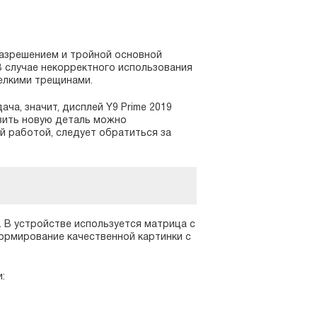
азрешением и тройной основной
В случае некорректного использования
мелкими трещинами.
ча, значит, дисплей Y9 Prime 2019
вить новую деталь можно
й работой, следует обратиться за
 В устройстве используется матрица с
формирование качественной картинки с
: