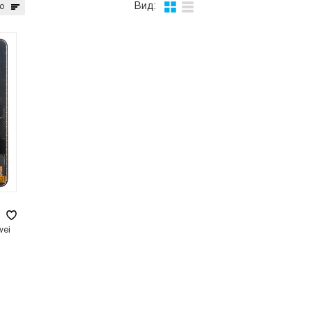
Вид:
ю
wei