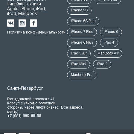
линейки техники
Apple: iPhone, iPad,
iPhone 5S
iPod, Macbook!
iPhone 6S Plus
iPhone 7 Plus
iPhone 6
Политика конфиденциальности
iPhone 6 Plus
iPad 4
iPad 5 Air
MacBook Air
iPad Mini
iPad 2
Macbook Pro
Санкт-Петербург
Гражданский проспект 41
корпус 2 (вход с обратной
стороны, через лифт бизнес
Все адреса
центр)
+7 (951) 680-65-55