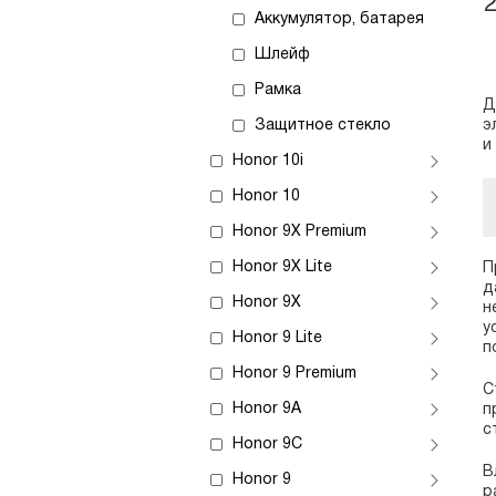
Аккумулятор, батарея
Шлейф
Рамка
Д
Защитное стекло
э
и
Honor 10i
Honor 10
Honor 9X Premium
Honor 9X Lite
П
д
Honor 9X
н
у
Honor 9 Lite
п
Honor 9 Premium
С
Honor 9A
п
с
Honor 9C
В
Honor 9
р