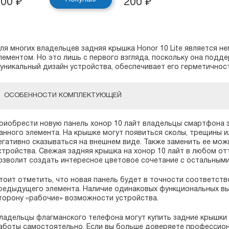
200
₽
200
₽
ля многих владельцев задняя крышка Honor 10 Lite является 
лементом. Но это лишь с первого взгляда, поскольку она под
 уникальный дизайн устройства, обеспечивает его герметичнос
ОСОБЕННОСТИ КОМПЛЕКТУЮЩЕЙ
риобрести новую панель хонор 10 лайт владельцы смартфона 
анного элемента. На крышке могут появиться сколы, трещины и
егативно сказываться на внешнем виде. Также заменить ее мо
стройства. Свежая задняя крышка на хонор 10 лайт в любом отт
озволит создать интересное цветовое сочетание с остальными
тоит отметить, что новая панель будет в точности соответст
редыдущего элемента. Наличие одинаковых функциональных выр
торону «рабочие» возможности устройства.
ладельцы флагманского телефона могут купить задние крышки 
аботы самостоятельно. Если вы больше доверяете профессиона