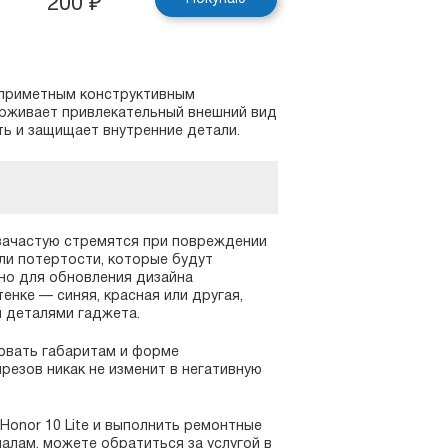
200
₽
неприметным конструктивным
держивает привлекательный внешний вид
ть и защищает внутренние детали.
зачастую стремятся при повреждении
ли потертости, которые будут
жно для обновления дизайна
енке — синяя, красная или другая,
 деталями гаджета.
вовать габаритам и форме
езов никак не изменит в негативную
Honor 10 Lite и выполнить ремонтные
лам, можете обратиться за услугой в