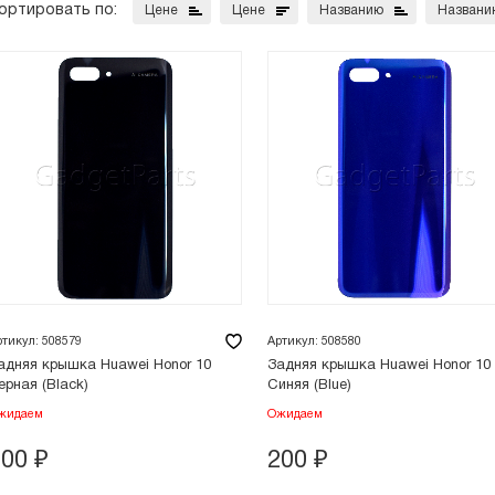
ортировать по:
Цене
Цене
Названию
Названи
ртикул: 508579
Артикул: 508580
адняя крышка Huawei Honor 10
Задняя крышка Huawei Honor 10
ерная (Black)
Синяя (Blue)
жидаем
Ожидаем
200
₽
200
₽