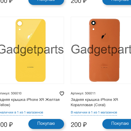
200
₽
200
₽
ртикул: 506010
Артикул: 506011
адняя крышка iPhone XR Желтая
Задняя крышка iPhone XR
Yellow)
Коралловая (Coral)
 наличии в 1 из 1 магазинов
В наличии в 1 из 1 магазинов
Покупаю
Покупаю
200
₽
200
₽