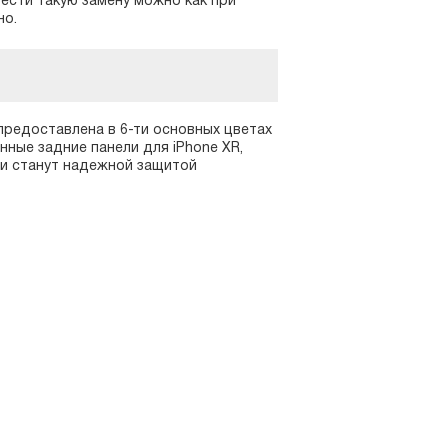
вести такую замену можно как при
но.
 предоставлена в 6-ти основных цветах
ные задние панели для iPhone XR,
и станут надежной защитой