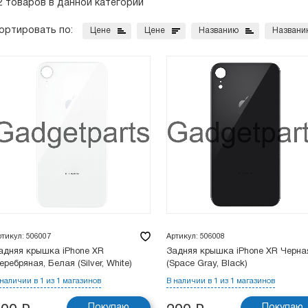
2 товаров в данной категории
ортировать по:
Цене
Цене
Названию
Названи
ртикул: 506007
Артикул: 506008
адняя крышка iPhone XR
Задняя крышка iPhone XR Черна
еребряная, Белая (Silver, White)
(Space Gray, Black)
 наличии в 1 из 1 магазинов
В наличии в 1 из 1 магазинов
Покупаю
Покупаю