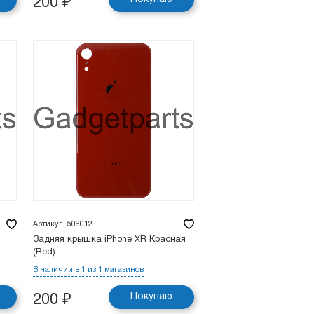
200
₽
Артикул: 506012
Задняя крышка iPhone XR Красная
(Red)
В наличии в 1 из 1 магазинов
Покупаю
200
₽