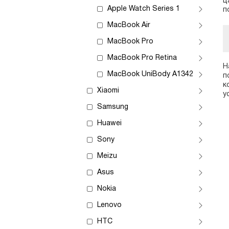
ц
Apple Watch Series 1
п
MacBook Air
MacBook Pro
MacBook Pro Retina
Н
MacBook UniBody A1342
п
к
Xiaomi
у
Samsung
Huawei
Sony
Meizu
Asus
Nokia
Lenovo
HTC