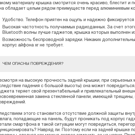
акому материалу крышка смотрится очень красиво, блестит и 
на обладает целым рядом преимуществ перед алюминиевым ко
Удобство. Телефон приятен на ощупь и надежно фиксируется в
Высокая частотность получаемых радиоданных. За счет этого
Bluetooth волны лучше гаджетов, крышка которых выполнен из
Возможность беспроводной зарядки. Никаких дополнительных
корпус айфона xr не требует.
ЧЕМ ОПАСНЫ ПОВРЕЖДЕНИЯ?
есмотря на высокую прочность задней крышки, при серьезных 
следствие падения с большой высоты) она может повредиться.
аджета теряет свой презентабельный и привлекательный внешн
есвоевременная замена стеклянной панели, имеющей трещины, 
овреждений.
ледствием этого становится отсутствие должной защиты внут
 влага, попадающие на панель, будут проникать под корпус гад
етали смартфона в такой ситуации могут повредиться, перегор
ункционировать? Навряд ли. Поэтому если на задней крышке п