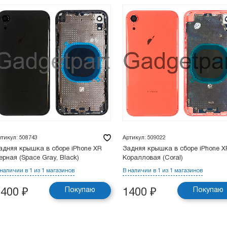
ртикул: 508743
Артикул: 509022
адняя крышка в сборе iPhone XR
Задняя крышка в сборе iPhone X
ерная (Space Gray, Black)
Коралловая (Coral)
 наличии в 1 из 1 магазинов
В наличии в 1 из 1 магазинов
Покупаю
Покупаю
1400
₽
1400
₽