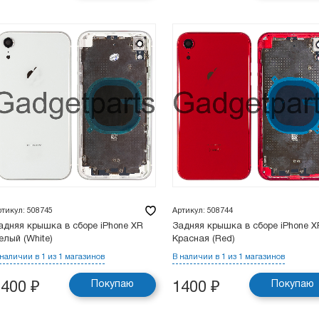
ртикул: 508745
Артикул: 508744
адняя крышка в сборе iPhone XR
Задняя крышка в сборе iPhone X
елый (White)
Красная (Red)
 наличии в 1 из 1 магазинов
В наличии в 1 из 1 магазинов
Покупаю
Покупаю
1400
₽
1400
₽