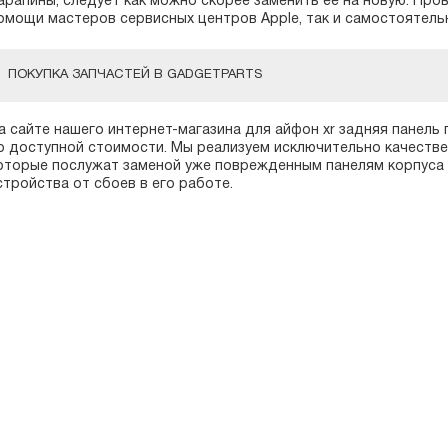
арапины, следует как можно скорее заменить ее на новую. Про
омощи мастеров сервисных центров Apple, так и самостоятель
ПОКУПКА ЗАПЧАСТЕЙ В GADGETPARTS
а сайте нашего интернет-магазина для айфон xr задняя панель
о доступной стоимости. Мы реализуем исключительно качествен
оторые послужат заменой уже поврежденным панелям корпуса 
стройства от сбоев в его работе.