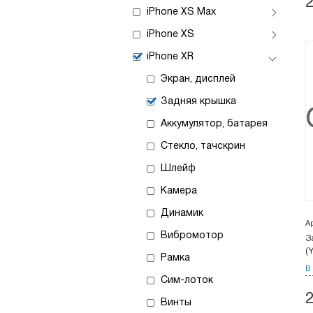
iPhone XS Max
iPhone XS
iPhone XR
Экран, дисплей
Задняя крышка
Аккумулятор, батарея
Стекло, тачскрин
Шлейф
Камера
Динамик
А
Вибромотор
З
(
Рамка
В
Сим-лоток
Винты