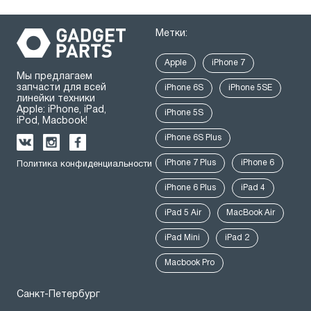
Метки:
Apple
iPhone 7
Мы предлагаем
запчасти для всей
iPhone 6S
iPhone 5SE
линейки техники
Apple: iPhone, iPad,
iPhone 5S
iPod, Macbook!
iPhone 6S Plus
iPhone 7 Plus
iPhone 6
Политика конфиденциальности
iPhone 6 Plus
iPad 4
iPad 5 Air
MacBook Air
iPad Mini
iPad 2
Macbook Pro
Санкт-Петербург