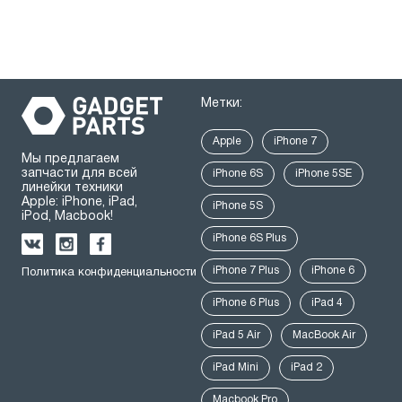
Метки:
Apple
iPhone 7
Мы предлагаем
запчасти для всей
iPhone 6S
iPhone 5SE
линейки техники
Apple: iPhone, iPad,
iPhone 5S
iPod, Macbook!
iPhone 6S Plus
iPhone 7 Plus
iPhone 6
Политика конфиденциальности
iPhone 6 Plus
iPad 4
iPad 5 Air
MacBook Air
iPad Mini
iPad 2
Macbook Pro