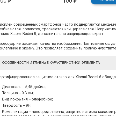
100
₽
100
₽
исплеи современных смартфонов часто подвергаются механич
азбиваются, лопаются, трескаются или царапаются. Неприятно
текло Xiaomi Redmi 6, дополнительно защищающее экран.
ксессуар не искажает качества изображения. Тактильные ощущ
рилеганию к экрану. Это позволяет сохранить полную чувствит
ОСОБЕННОСТИ И ГЛАВНЫЕ ХАРАКТЕРИСТИКИ ЭЛЕМЕНТА
ертифицированное защитное стекло для Xiaomi Redmi 6 облад
Диагональ – 5,45 дюйма;
Толщина – 0,3 мм;
Вид покрытия – олефобное;
Твердость – 9H;
Комплектация – непосредственно, защитное стекло ксиаоми р