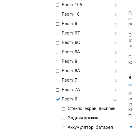
Redmi 10A
П
Redmi 10
з
Redmi 9
р
Redmi 9T
О
о
Redmi 9C
с
Redmi 9A
С
Redmi 8
к
Redmi 8A
К
Redmi 7
Redmi 7A
И
с
Redmi 6
с
Стекло, экран, дисплей
к
Н
Задняя крышка
Аккумулятор, батарея