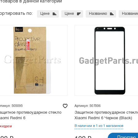
 товаров в данной категории
ортировать по:
Цене
Цене
Названию
Названи
ртикул: 505095
Артикул: 507006
ащитное противоударное стекло
Защитное противоударное стекл
iaomi Redmi 6
Xiaomi Redmi 6 Черное (Black)
В наличии в 1 из 1 магазинов
жидаем
Покупаю