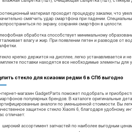
влажная салфетка (1шт), очищающая салфетка (1шт), стикеры 
ротекционный материал проходит процедуру закалки, что увел
начительно смягчить удар смартфона при падении. Специальны
аспространиться по экрану, сохраняя смартфон в целости.
леофобная обработка способствует минимальному образовани
тталкивает влагу и жир. При появлении пятен и разводов от в
алфетки.
текло крепко держится на дисплее, легко устанавливается и н
омплекте поставки находятся все необходимые элементы для у
упить стекло для ксиаоми редми 6 в СПб выгодно
нтернет-магазин GadgetParts поможет подобрать и приобрести
мартфонов популярных брендов. В каталоге оригинальные дета
ертифицированные аналоги по уменьшенной стоимости. Вы легк
ачественное защитное стекло Xiaomi 6, благодаря удобному, и
ас отличает:
широкий ассортимент запчастей по наиболее выгодным ценам