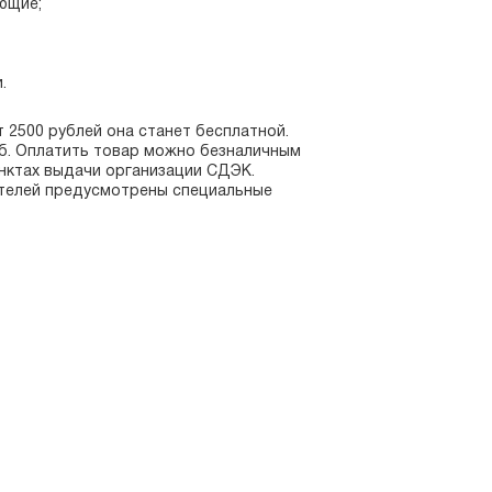
ющие;
.
т 2500 рублей она станет бесплатной.
уб. Оплатить товар можно безналичным
унктах выдачи организации СДЭК.
ателей предусмотрены специальные