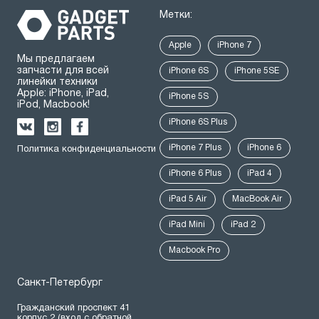
Метки:
Apple
iPhone 7
Мы предлагаем
запчасти для всей
iPhone 6S
iPhone 5SE
линейки техники
Apple: iPhone, iPad,
iPhone 5S
iPod, Macbook!
iPhone 6S Plus
iPhone 7 Plus
iPhone 6
Политика конфиденциальности
iPhone 6 Plus
iPad 4
iPad 5 Air
MacBook Air
iPad Mini
iPad 2
Macbook Pro
Санкт-Петербург
Гражданский проспект 41
корпус 2 (вход с обратной