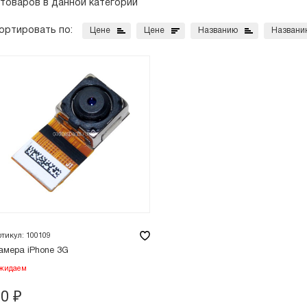
 товаров в данной категории
ортировать по:
Цене
Цене
Названию
Названи
ртикул: 100109
амера iPhone 3G
жидаем
50
₽