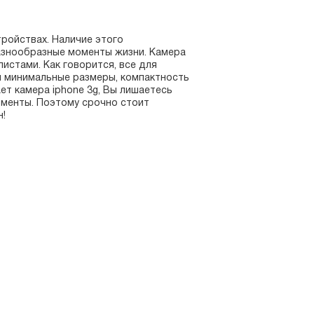
тройствах. Наличие этого
азнообразные моменты жизни. Камера
листами. Как говорится, все для
я минимальные размеры, компактность
ет камера iphone 3g, Вы лишаетесь
оменты. Поэтому срочно стоит
н!