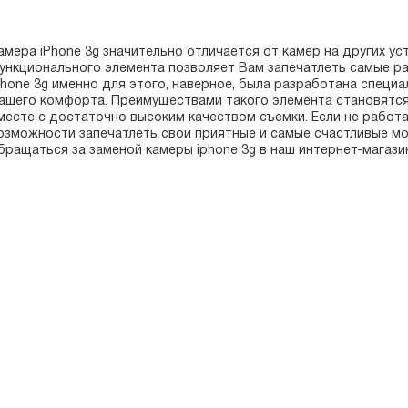
амера iPhone 3g значительно отличается от камер на других ус
ункционального элемента позволяет Вам запечатлеть самые р
phone 3g именно для этого, наверное, была разработана специа
ашего комфорта. Преимуществами такого элемента становятс
месте с достаточно высоким качеством съемки. Если не работа
озможности запечатлеть свои приятные и самые счастливые м
бращаться за заменой камеры iphone 3g в наш интернет-магази