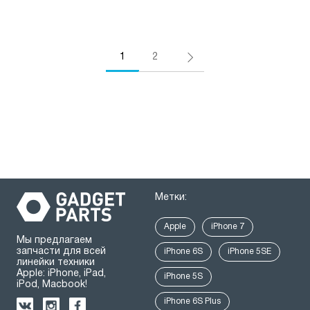
1
2
Метки:
Apple
iPhone 7
Мы предлагаем
запчасти для всей
iPhone 6S
iPhone 5SE
линейки техники
Apple: iPhone, iPad,
iPhone 5S
iPod, Macbook!
iPhone 6S Plus