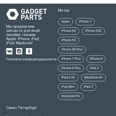
Метки:
Apple
iPhone 7
Мы предлагаем
запчасти для всей
iPhone 6S
iPhone 5SE
линейки техники
Apple: iPhone, iPad,
iPhone 5S
iPod, Macbook!
iPhone 6S Plus
iPhone 7 Plus
iPhone 6
Политика конфиденциальности
iPhone 6 Plus
iPad 4
iPad 5 Air
MacBook Air
iPad Mini
iPad 2
Macbook Pro
Санкт-Петербург