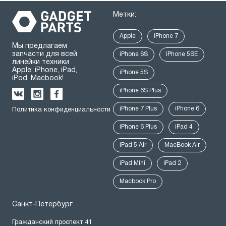
Метки:
Apple
iPhone 7
Мы предлагаем
запчасти для всей
iPhone 6S
iPhone 5SE
линейки техники
Apple: iPhone, iPad,
iPhone 5S
iPod, Macbook!
iPhone 6S Plus
iPhone 7 Plus
iPhone 6
Политика конфиденциальности
iPhone 6 Plus
iPad 4
iPad 5 Air
MacBook Air
iPad Mini
iPad 2
Macbook Pro
Санкт-Петербург
Гражданский проспект 41