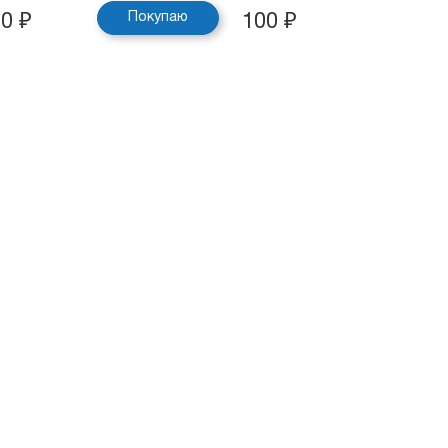
Покупаю
50
₽
100
₽