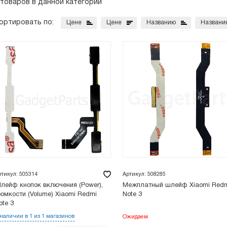
 товаров в данной категории
ортировать по:
Цене
Цене
Названию
Названи
ртикул: 505314
Артикул: 508285
лейф кнопок включения (Power),
Межплатный шлейф Xiaomi Red
ромкости (Volume) Xiaomi Redmi
Note 3
ote 3
 наличии в 1 из 1 магазинов
Ожидаем