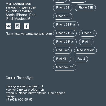
Мы предлагаем
запчасти для всей
iPhone 6S
iPhone 5SE
линейки техники
Apple: iPhone, iPad,
iPhone 5S
iPod, Macbook!
iPhone 6S Plus
iPhone 7 Plus
iPhone 6
Политика конфиденциальности
iPhone 6 Plus
iPad 4
iPad 5 Air
MacBook Air
iPad Mini
iPad 2
Macbook Pro
Санкт-Петербург
Гражданский проспект 41
корпус 2 (вход с обратной
стороны, через лифт бизнес
Все адреса
центр)
+7 (951) 680-65-55