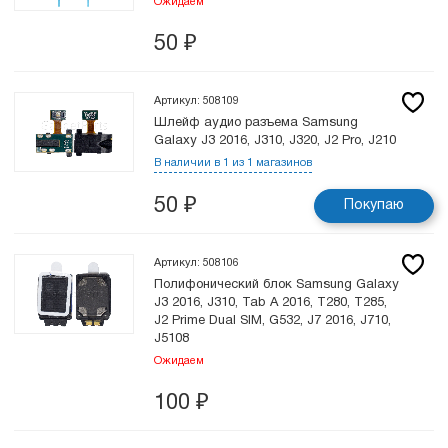
Ожидаем
50
₽
Артикул: 508109
Шлейф аудио разъема Samsung
Galaxy J3 2016, J310, J320, J2 Pro, J210
В наличии в 1 из 1 магазинов
50
₽
Покупаю
Артикул: 508106
Полифонический блок Samsung Galaxy
J3 2016, J310, Tab A 2016, T280, T285,
J2 Prime Dual SIM, G532, J7 2016, J710,
J5108
Ожидаем
100
₽