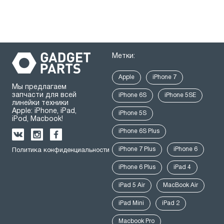
Метки:
Apple
iPhone 7
Мы предлагаем
запчасти для всей
iPhone 6S
iPhone 5SE
линейки техники
Apple: iPhone, iPad,
iPhone 5S
iPod, Macbook!
iPhone 6S Plus
iPhone 7 Plus
iPhone 6
Политика конфиденциальности
iPhone 6 Plus
iPad 4
iPad 5 Air
MacBook Air
iPad Mini
iPad 2
Macbook Pro