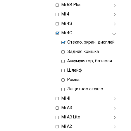
Mi 5S Plus
Mi 4
Mi 4S
Mi 4C
Стекло, экран, дисплей
Задняя крышка
Аккумулятор, батарея
Шлейф
Рамка
Защитное стекло
Mi 4i
Mi A3
Mi A3 Lite
Mi A2