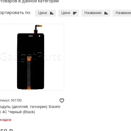
 товаров в данной категории
ортировать по:
Цене
Цене
Названию
Названи
ртикул: 501730
одуль (дисплей, тачскрин) Xiaomi
i 4C Черный (Black)
жидаем