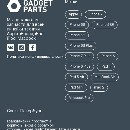
Метки:
Apple
iPhone 7
Мы предлагаем
запчасти для всей
iPhone 6S
iPhone 5SE
линейки техники
Apple: iPhone, iPad,
iPhone 5S
iPod, Macbook!
iPhone 6S Plus
iPhone 7 Plus
iPhone 6
Политика конфиденциальности
iPhone 6 Plus
iPad 4
iPad 5 Air
MacBook Air
iPad Mini
iPad 2
Macbook Pro
Санкт-Петербург
Гражданский проспект 41
корпус 2 (вход с обратной
стороны, через лифт бизнес
Все адреса