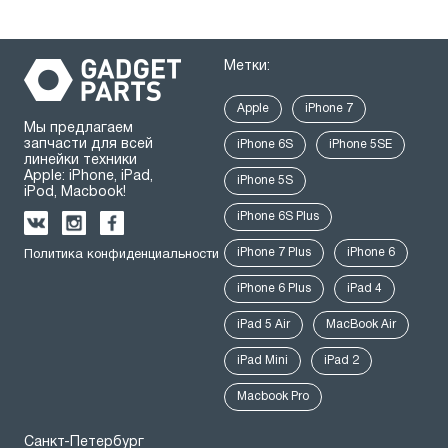
Метки:
Apple
iPhone 7
Мы предлагаем
запчасти для всей
iPhone 6S
iPhone 5SE
линейки техники
Apple: iPhone, iPad,
iPhone 5S
iPod, Macbook!
iPhone 6S Plus
iPhone 7 Plus
iPhone 6
Политика конфиденциальности
iPhone 6 Plus
iPad 4
iPad 5 Air
MacBook Air
iPad Mini
iPad 2
Macbook Pro
Санкт-Петербург