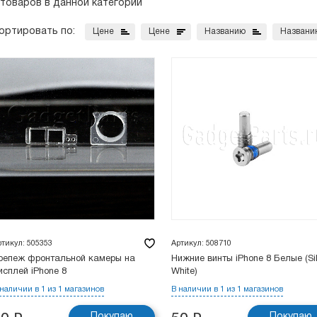
 товаров в данной категории
ортировать по:
Цене
Цене
Названию
Названи
ртикул: 505353
Артикул: 508710
репеж фронтальной камеры на
Нижние винты iPhone 8 Белые (Sil
исплей iPhone 8
White)
 наличии в 1 из 1 магазинов
В наличии в 1 из 1 магазинов
Покупаю
Покупаю