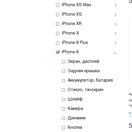
iPhone XS Max
iPhone XS
iPhone XR
iPhone X
iPhone 8 Plus
iPhone 8
Экран, дисплей
Задняя крышка
Аккумулятор, батарея
Стекло, тачскрин
А
Шлейф
Н
Ч
Камера
В
Динамик
Кнопки