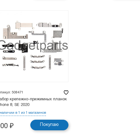
ртикул: 508471
абор крепежно-прижимных планок
Phone 8, SE 2020
 наличии в 1 из 1 магазинов
Покупаю
200
₽