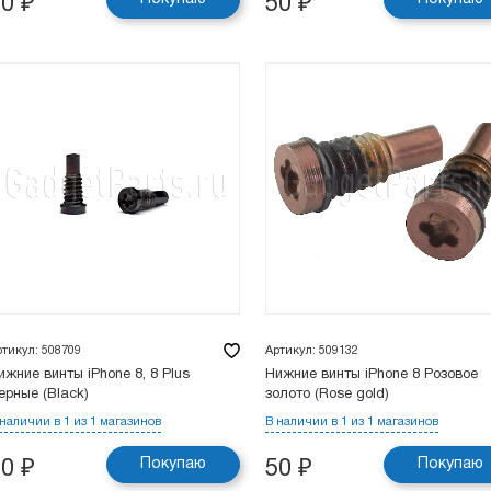
50
₽
50
₽
ртикул: 508709
Артикул: 509132
ижние винты iPhone 8, 8 Plus
Нижние винты iPhone 8 Розовое
ерные (Black)
золото (Rose gold)
 наличии в 1 из 1 магазинов
В наличии в 1 из 1 магазинов
Покупаю
Покупаю
50
₽
50
₽