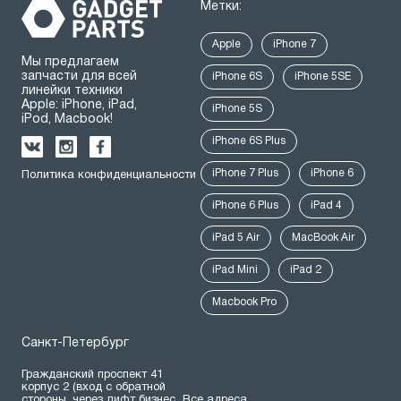
Метки:
Apple
iPhone 7
Мы предлагаем
запчасти для всей
iPhone 6S
iPhone 5SE
линейки техники
Apple: iPhone, iPad,
iPhone 5S
iPod, Macbook!
iPhone 6S Plus
iPhone 7 Plus
iPhone 6
Политика конфиденциальности
iPhone 6 Plus
iPad 4
iPad 5 Air
MacBook Air
iPad Mini
iPad 2
Macbook Pro
Санкт-Петербург
Гражданский проспект 41
корпус 2 (вход с обратной
стороны, через лифт бизнес
Все адреса