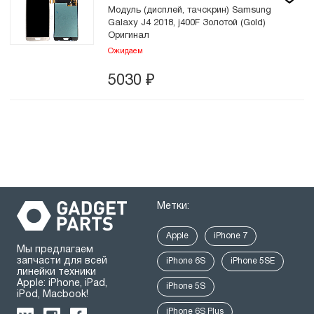
Модуль (дисплей, тачскрин) Samsung
Galaxy J4 2018, j400F Золотой (Gold)
Оригинал
Ожидаем
5030
₽
Метки:
Apple
iPhone 7
Мы предлагаем
запчасти для всей
iPhone 6S
iPhone 5SE
линейки техники
Apple: iPhone, iPad,
iPhone 5S
iPod, Macbook!
iPhone 6S Plus