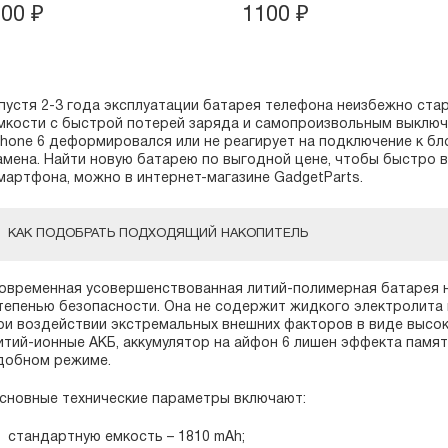
800
₽
1100
₽
пустя 2-3 года эксплуатации батарея телефона неизбежно стар
мкости с быстрой потерей заряда и самопроизвольным выключ
Phone 6 деформировался или не реагирует на подключение к бло
амена. Найти новую батарею по выгодной цене, чтобы быстро
мартфона, можно в интернет-магазине GadgetParts.
КАК ПОДОБРАТЬ ПОДХОДЯЩИЙ НАКОПИТЕЛЬ
овременная усовершенствованная литий-полимерная батарея н
тепенью безопасности. Она не содержит жидкого электролита 
ри воздействии экстремальных внешних факторов в виде высоки
итий-ионные АКБ, аккумулятор на айфон 6 лишен эффекта памя
добном режиме.
сновные технические параметры включают:
стандартную емкость – 1810 mAh;