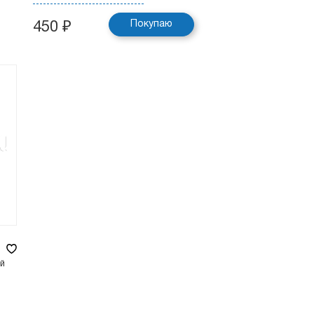
Покупаю
450
₽
ой