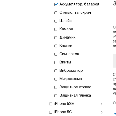
Аккумулятор, батарея
Стекло, тачскрин
Шлейф
С
Камера
е
i
Динамик
з
Кнопки
с
Сим-лоток
Винты
Вибромотор
С
Микросхема
с
п
Защитное стекло
л
у
Защитная пленка
О
iPhone 5SE
iPhone 5C