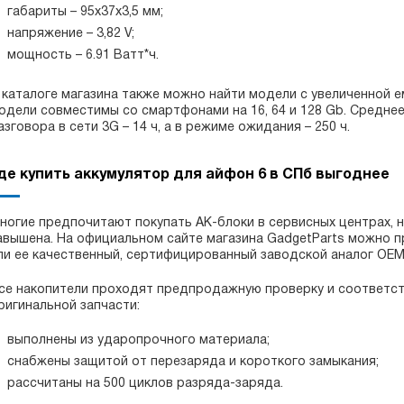
габариты – 95х37х3,5 мм;
напряжение – 3,82 V;
мощность – 6.91 Ватт*ч.
 каталоге магазина также можно найти модели с увеличенной 
одели совместимы со смартфонами на 16, 64 и 128 Gb. Средне
азговора в сети 3G – 14 ч, а в режиме ожидания – 250 ч.
де купить аккумулятор для айфон 6 в СПб выгоднее
ногие предпочитают покупать АК-блоки в сервисных центрах, 
авышена. На официальном сайте магазина GadgetParts можно пр
ли ее качественный, сертифицированный заводской аналог ОЕМ
се накопители проходят предпродажную проверку и соответст
ригинальной запчасти:
выполнены из ударопрочного материала;
снабжены защитой от перезаряда и короткого замыкания;
рассчитаны на 500 циклов разряда-заряда.