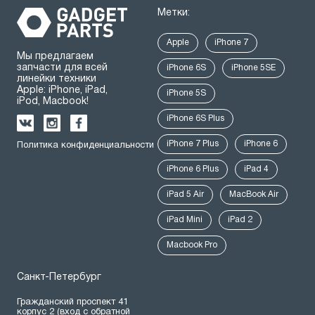
Метки:
Apple
iPhone 7
Мы предлагаем
запчасти для всей
iPhone 6S
iPhone 5SE
линейки техники
Apple: iPhone, iPad,
iPhone 5S
iPod, Macbook!
iPhone 6S Plus
iPhone 7 Plus
iPhone 6
Политика конфиденциальности
iPhone 6 Plus
iPad 4
iPad 5 Air
MacBook Air
iPad Mini
iPad 2
Macbook Pro
Санкт-Петербург
Гражданский проспект 41
корпус 2 (вход с обратной