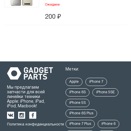
Ожидаем
200
₽
Метки:
Apple
iPhone 7
Мы предлагаем
запчасти для всей
iPhone 6S
iPhone 5SE
линейки техники
Apple: iPhone, iPad,
iPhone 5S
iPod, Macbook!
iPhone 6S Plus
iPhone 7 Plus
iPhone 6
Политика конфиденциальности