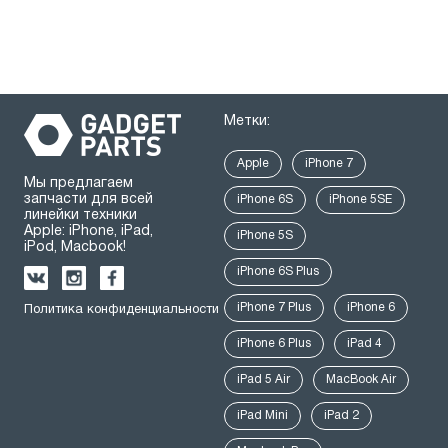
Метки:
Apple
iPhone 7
Мы предлагаем
запчасти для всей
iPhone 6S
iPhone 5SE
линейки техники
Apple: iPhone, iPad,
iPhone 5S
iPod, Macbook!
iPhone 6S Plus
iPhone 7 Plus
iPhone 6
Политика конфиденциальности
iPhone 6 Plus
iPad 4
iPad 5 Air
MacBook Air
iPad Mini
iPad 2