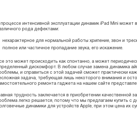
 процессе интенсивной эксплуатации динамик iPad Mini может 
азличного рода дефектами:
нехарактерное для нормальной работы хрипение, звон и трес
полное или частичное пропадание звука, его искажение.
се это может происходить как спонтанно, а может периодичес
пределенный дискомфорт. В любом случае замена динамика ай
роблемы, и справиться с этой задачей сможет практически каж
есложная задача, требующая лишь некоторого внимания и ост
амостоятельного ремонта гаджета на нашем сайте представле
лавная трудность заключается в приобретении качественной за
роблема легко решается, потому что мы предлагаем купить с 
олговечные динамики для устройств Apple, при этом цена их су