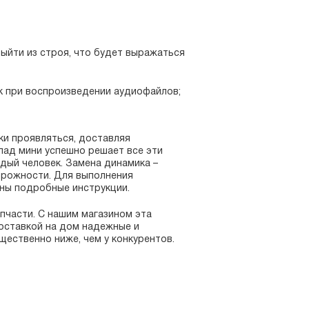
выйти из строя, что будет выражаться
к при воспроизведении аудиофайлов;
ки проявляться, доставляя
пад мини успешно решает все эти
дый человек. Замена динамика –
орожности. Для выполнения
ны подробные инструкции.
пчасти. С нашим магазином эта
доставкой на дом надежные и
щественно ниже, чем у конкурентов.