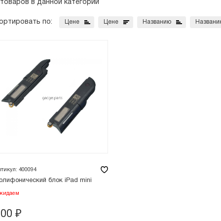
 товаров в данной категории
ортировать по:
Цене
Цене
Названию
Названи
ртикул: 400094
олифонический блок iPad mini
жидаем
100
₽