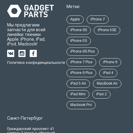
Метки:
Apple
iPhone 7
Мы предлагаем
запчасти для всей
iPhone 6S
iPhone 5SE
линейки техники
Apple: iPhone, iPad,
iPhone 5S
iPod, Macbook!
iPhone 6S Plus
iPhone 7 Plus
iPhone 6
Политика конфиденциальности
iPhone 6 Plus
iPad 4
iPad 5 Air
MacBook Air
iPad Mini
iPad 2
Macbook Pro
Санкт-Петербург
Гражданский проспект 41