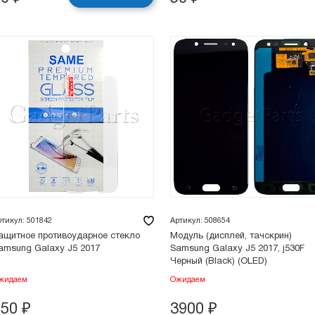
ртикул: 501842
Артикул: 508654
ащитное противоударное стекло
Модуль (дисплей, тачскрин)
amsung Galaxy J5 2017
Samsung Galaxy J5 2017, j530F
Черный (Black) (OLED)
жидаем
Ожидаем
150
₽
3900
₽