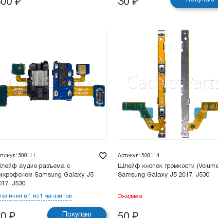
300
₽
30
₽
ртикул: 508111
Артикул: 508114
лейф аудио разъема с
Шлейф кнопок громкости (Volume
икрофоном Samsung Galaxy J5
Samsung Galaxy J5 2017, J530
017, J530
 наличии в 1 из 1 магазинов
Ожидаем
Покупаю
50
₽
50
₽