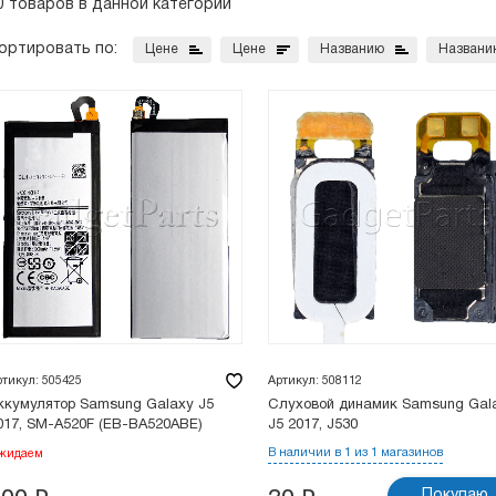
0 товаров в данной категории
ортировать по:
Цене
Цене
Названию
Названи
ртикул: 505425
Артикул: 508112
ккумулятор Samsung Galaxy J5
Слуховой динамик Samsung Gal
017, SM-A520F (EB-BA520ABE)
J5 2017, J530
В наличии в 1 из 1 магазинов
жидаем
Покупаю