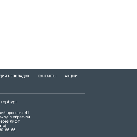
ДИЯ НЕПОЛАДОК
КОНТАКТЫ
АКЦИИ
етербург
ий проспект 41
(вход с обратной
через лифт
нтр)
80-65-55