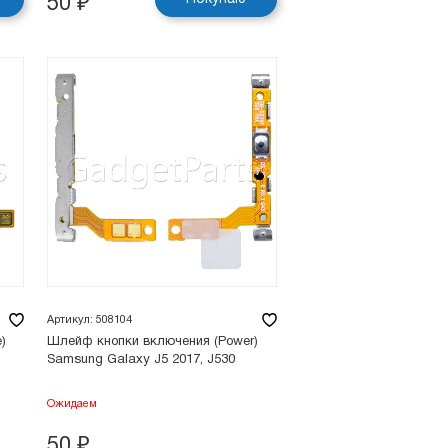
50
₽
Артикул: 508104
)
Шлейф кнопки включения (Power)
Samsung Galaxy J5 2017, J530
Ожидаем
50
₽