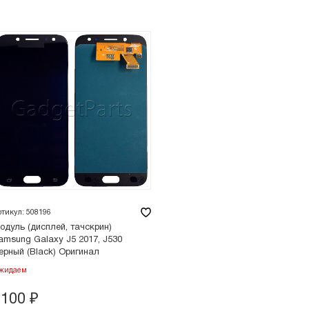
ртикул: 508196
одуль (дисплей, тачскрин)
amsung Galaxy J5 2017, J530
ерный (Black) Оригинал
жидаем
8100
₽