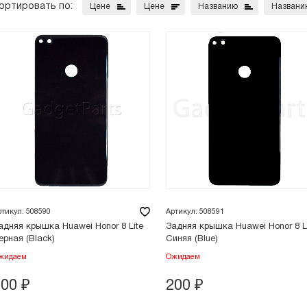
ортировать по:
Цене
Цене
Названию
Названи
ртикул: 508590
Артикул: 508591
адняя крышка Huawei Honor 8 Lite
Задняя крышка Huawei Honor 8 L
ерная (Black)
Синяя (Blue)
жидаем
Ожидаем
200
₽
200
₽