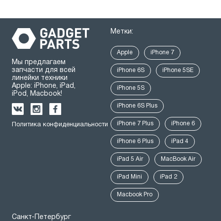
Метки:
Apple
iPhone 7
Мы предлагаем
запчасти для всей
iPhone 6S
iPhone 5SE
линейки техники
Apple: iPhone, iPad,
iPhone 5S
iPod, Macbook!
iPhone 6S Plus
iPhone 7 Plus
iPhone 6
Политика конфиденциальности
iPhone 6 Plus
iPad 4
iPad 5 Air
MacBook Air
iPad Mini
iPad 2
Macbook Pro
Санкт-Петербург