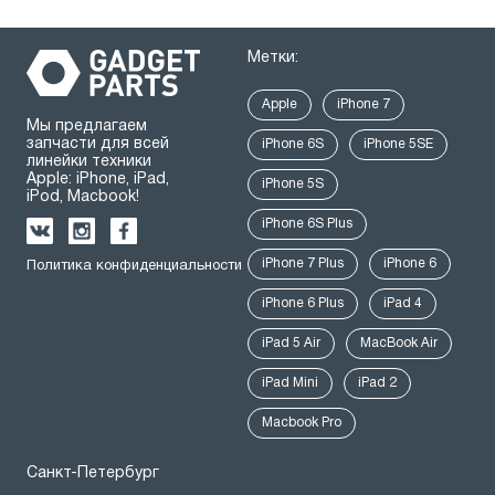
Метки:
Apple
iPhone 7
Мы предлагаем
запчасти для всей
iPhone 6S
iPhone 5SE
линейки техники
Apple: iPhone, iPad,
iPhone 5S
iPod, Macbook!
iPhone 6S Plus
iPhone 7 Plus
iPhone 6
Политика конфиденциальности
iPhone 6 Plus
iPad 4
iPad 5 Air
MacBook Air
iPad Mini
iPad 2
Macbook Pro
Санкт-Петербург