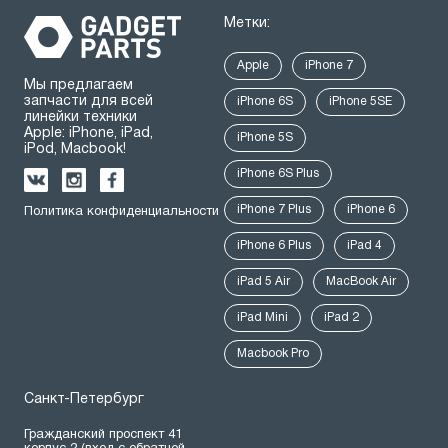
Метки:
Apple
iPhone 7
Мы предлагаем
запчасти для всей
iPhone 6S
iPhone 5SE
линейки техники
Apple: iPhone, iPad,
iPhone 5S
iPod, Macbook!
iPhone 6S Plus
iPhone 7 Plus
iPhone 6
Политика конфиденциальности
iPhone 6 Plus
iPad 4
iPad 5 Air
MacBook Air
iPad Mini
iPad 2
Macbook Pro
Санкт-Петербург
Гражданский проспект 41