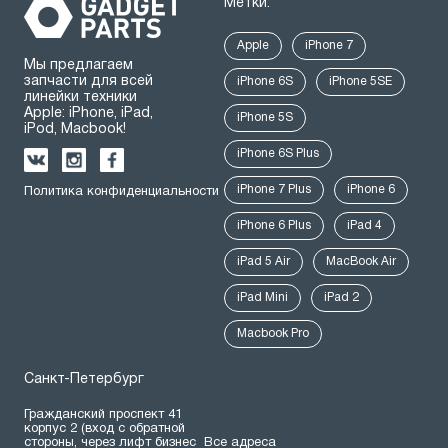
Метки:
Apple
iPhone 7
Мы предлагаем
запчасти для всей
iPhone 6S
iPhone 5SE
линейки техники
Apple: iPhone, iPad,
iPhone 5S
iPod, Macbook!
iPhone 6S Plus
iPhone 7 Plus
iPhone 6
Политика конфиденциальности
iPhone 6 Plus
iPad 4
iPad 5 Air
MacBook Air
iPad Mini
iPad 2
Macbook Pro
Санкт-Петербург
Гражданский проспект 41
корпус 2 (вход с обратной
стороны, через лифт бизнес
Все адреса