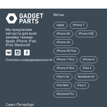
Метки:
Apple
iPhone 7
Мы предлагаем
запчасти для всей
iPhone 6S
iPhone 5SE
линейки техники
Apple: iPhone, iPad,
iPhone 5S
iPod, Macbook!
iPhone 6S Plus
iPhone 7 Plus
iPhone 6
Политика конфиденциальности
iPhone 6 Plus
iPad 4
iPad 5 Air
MacBook Air
iPad Mini
iPad 2
Macbook Pro
Санкт-Петербург