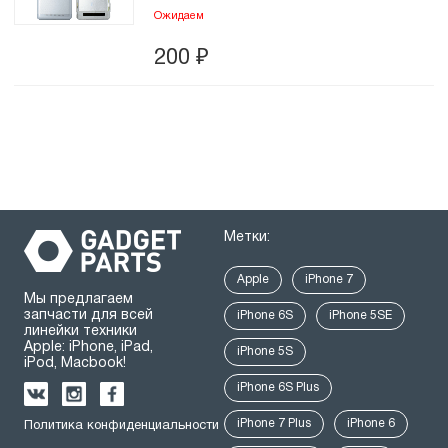
Ожидаем
200
₽
Метки:
Apple
iPhone 7
Мы предлагаем
запчасти для всей
iPhone 6S
iPhone 5SE
линейки техники
Apple: iPhone, iPad,
iPhone 5S
iPod, Macbook!
iPhone 6S Plus
iPhone 7 Plus
iPhone 6
Политика конфиденциальности