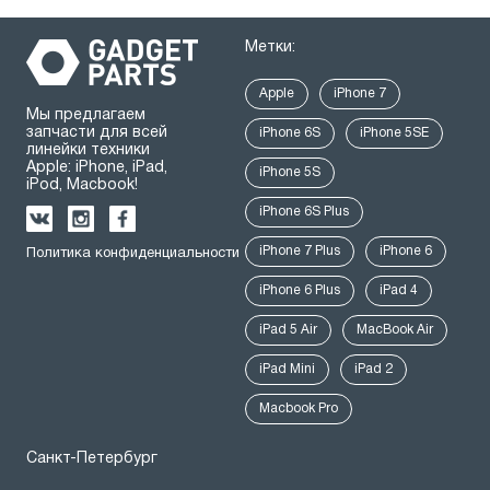
Метки:
Apple
iPhone 7
Мы предлагаем
запчасти для всей
iPhone 6S
iPhone 5SE
линейки техники
Apple: iPhone, iPad,
iPhone 5S
iPod, Macbook!
iPhone 6S Plus
iPhone 7 Plus
iPhone 6
Политика конфиденциальности
iPhone 6 Plus
iPad 4
iPad 5 Air
MacBook Air
iPad Mini
iPad 2
Macbook Pro
Санкт-Петербург