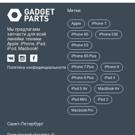
Метки:
Apple
iPhone 7
Мы предлагаем
запчасти для всей
iPhone 6S
iPhone 5SE
линейки техники
Apple: iPhone, iPad,
iPhone 5S
iPod, Macbook!
iPhone 6S Plus
iPhone 7 Plus
iPhone 6
Политика конфиденциальности
iPhone 6 Plus
iPad 4
iPad 5 Air
MacBook Air
iPad Mini
iPad 2
Macbook Pro
Санкт-Петербург