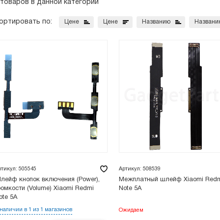
 товаров в данной категории
ортировать по:
Цене
Цене
Названию
Названи
ртикул: 505545
Артикул: 508539
лейф кнопок включения (Power),
Межплатный шлейф Xiaomi Red
ромкости (Volume) Xiaomi Redmi
Note 5A
ote 5A
 наличии в 1 из 1 магазинов
Ожидаем