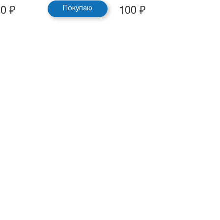
Покупаю
50
₽
100
₽