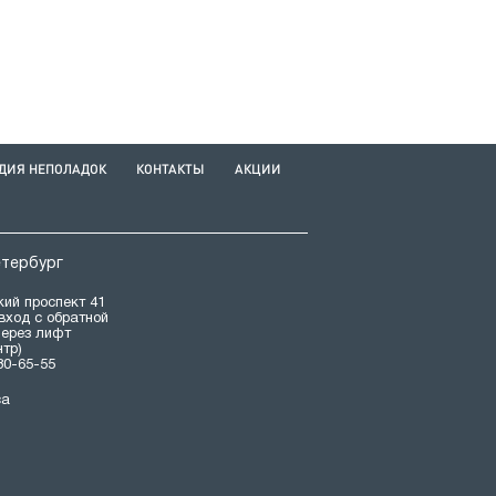
ДИЯ НЕПОЛАДОК
КОНТАКТЫ
АКЦИИ
етербург
ий проспект 41
(вход с обратной
через лифт
нтр)
80-65-55
са