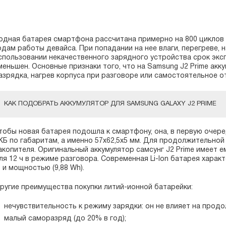
одная батарея смартфона рассчитана примерно на 800 циклов 
одам работы девайса. При попадании на нее влаги, перегреве,
спользовании некачественного зарядного устройства срок экс
меньшен. Основные признаки того, что на Samsung J2 Prime акк
азрядка, нагрев корпуса при разговоре или самостоятельное о
КАК ПОДОБРАТЬ АККУМУЛЯТОР ДЛЯ SAMSUNG GALAXY J2 PRIME
тобы новая батарея подошла к смартфону, она, в первую очер
КБ по габаритам, а именно 57x62,5x5 мм. Для продолжительной
акопителя. Оригинальный аккумулятор самсунг J2 Prime имеет 
ля 12 ч в режиме разговора. Современная Li-Ion батарея харак
) и мощностью (9,88 Wh).
ругие преимущества покупки литий-ионной батарейки:
нечувствительность к режиму зарядки: он не влияет на прод
малый саморазряд (до 20% в год);