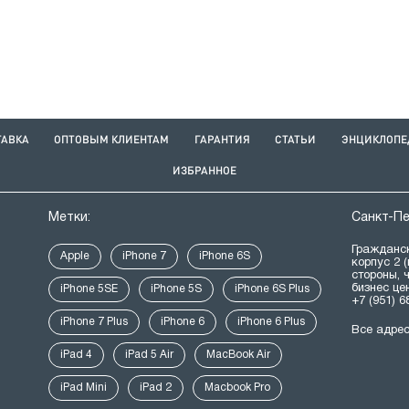
ТАВКА
ОПТОВЫМ КЛИЕНТАМ
ГАРАНТИЯ
СТАТЬИ
ЭНЦИКЛОПЕ
ИЗБРАННОЕ
Метки:
Санкт-П
Гражданск
Apple
iPhone 7
iPhone 6S
корпус 2 
стороны, 
бизнес це
iPhone 5SE
iPhone 5S
iPhone 6S Plus
+7 (951) 6
iPhone 7 Plus
iPhone 6
iPhone 6 Plus
Все адре
iPad 4
iPad 5 Air
MacBook Air
iPad Mini
iPad 2
Macbook Pro