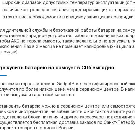
широкий диапазон допустимых температур эксплуатации (от -2
наличие контроллеров питания, предохраняющих от перезаря
отсутствие необходимости в инициирующих циклах разрядки и
ля длительной службы и безотказной работы батареи на самсун
ачественное зарядное устройство, избегать механических повр
тобы АКБ не теряла емкость, также желательно не допускать 
ыключения. Раз в 3 месяца не помешает калибровка (2-3 цикла 
азрядки).
де купить батарею на самсунг в СПб выгодно
 нашем интернет-магазине GadgetParts сертифицированный акку
олучится по более низкой цене, чем в сервисном центре. В нал
атой выпуска и гарантией качества.
становить батарею можно в сервисном центре, или самостояте
авыков и инструментов, не забыв снять с контактов защитную пл
редставлены блоки питания, и другие аксессуары подходящие 
существляется бесплатная доставка заказов по Санкт-Петербур
тправка товаров в регионы России.