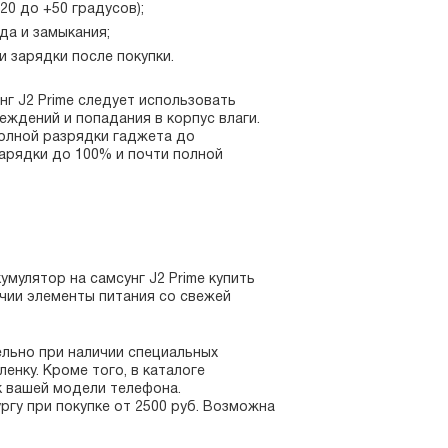
0 до +50 градусов);
да и замыкания;
 зарядки после покупки.
г J2 Prime следует использовать
еждений и попадания в корпус влаги.
полной разрядки гаджета до
зарядки до 100% и почти полной
мулятор на самсунг J2 Prime купить
ичии элементы питания со свежей
льно при наличии специальных
енку. Кроме того, в каталоге
к вашей модели телефона.
гу при покупке от 2500 руб. Возможна