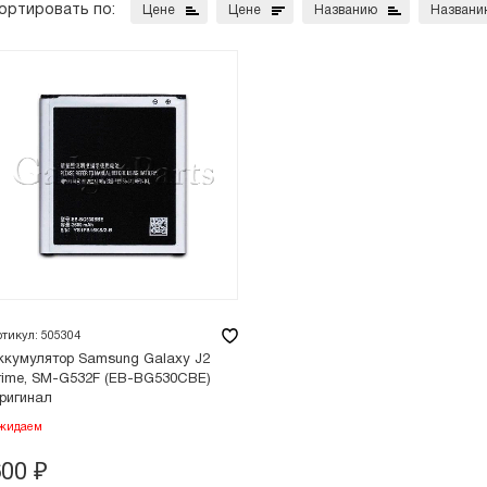
ортировать по:
Цене
Цене
Названию
Названи
ртикул: 505304
ккумулятор Samsung Galaxy J2
rime, SM-G532F (EB-BG530CBE)
ригинал
жидаем
600
₽