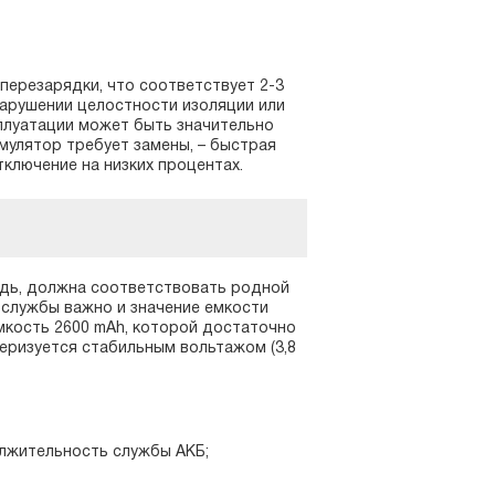
перезарядки, что соответствует 2-3
 нарушении целостности изоляции или
плуатации может быть значительно
умулятор требует замены, – быстрая
тключение на низких процентах.
едь, должна соответствовать родной
 службы важно и значение емкости
емкость 2600 mAh, которой достаточно
теризуется стабильным вольтажом (3,8
олжительность службы АКБ;